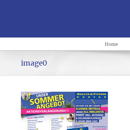
Home
image0