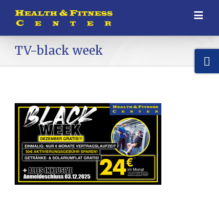
TV-black week
HEALTH & FITNESS CENTER
Alstedder Str. 48
44534 Lünen