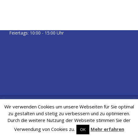
02306 / 75 60 600
Öffnungszeiten:
Mo. - Fr.: 07:00 - 23:00 Uhr
Sa. & So.: 08:00 - 20:00 Uhr
Feiertags: 10:00 - 15:00 Uhr
Kontakt
|
Impressum
|
Datenschutz
| © 2018 Health & Fitness
Wir verwenden Cookies um unsere Webseiten für Sie optimal
Center Lünen
zu gestalten und stetig zu verbessern und zu optimieren.
Durch die weitere Nutzung der Webseite stimmen Sie der
Verwendung von Cookies zu.
Mehr erfahren
OK